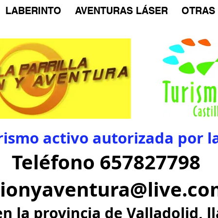
LABERINTO
AVENTURAS LÁSER
OTRAS
mo activo autorizada por la 
o 657827798
cionyaventura@live.co
provincia de Valladolid,
l