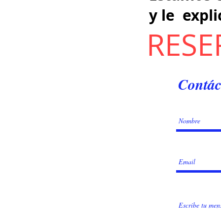
y
le expl
RESE
Contác